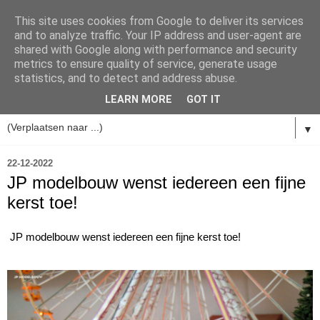
This site uses cookies from Google to deliver its services
and to analyze traffic. Your IP address and user-agent are
shared with Google along with performance and security
metrics to ensure quality of service, generate usage
statistics, and to detect and address abuse.
LEARN MORE
GOT IT
▼
22-12-2022
JP modelbouw wenst iedereen een fijne
kerst toe!
JP modelbouw wenst iedereen een fijne kerst toe!