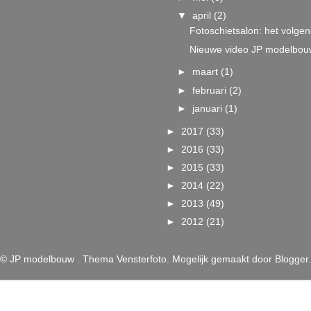
▼
april
(2)
Fotoschietsalon: het volgen
Nieuwe video JP modelbou
►
maart
(1)
►
februari
(2)
►
januari
(1)
►
2017
(33)
►
2016
(33)
►
2015
(33)
►
2014
(22)
►
2013
(49)
►
2012
(21)
© JP modelbouw . Thema Vensterfoto. Mogelijk gemaakt door
Blogger
.