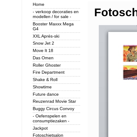
Home
Fotosch
- verkoop decoraties en
modellen / for sale -
Booster Maxxx Mega
G4
XXL Aprés-ski
Snow Jet 2
Move It 18
Das Omen
Roller Ghoster
Fire Department
Shake & Roll
Showtime
Future dance
Reuzenrad Movie Star
Buggy Circus Convoy
- Oefenspelen en
consumptiezaken -
Jackpot
Fotoschietsalon