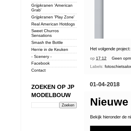
Grijpkranen 'American
Grab'
Grijpkranen 'Play Zone'
Real American Hotdogs
Sweet Churros
Sensations
Smash the Bottle
Het volgende project:
Herrie in de Keuken
- Scenery -
op
17:12
Geen opm
Facebook
Labels:
fotoschietsalo
Contact
01-04-2018
ZOEKEN OP JP
MODELBOUW
Nieuwe
Bekijk hieronder de 