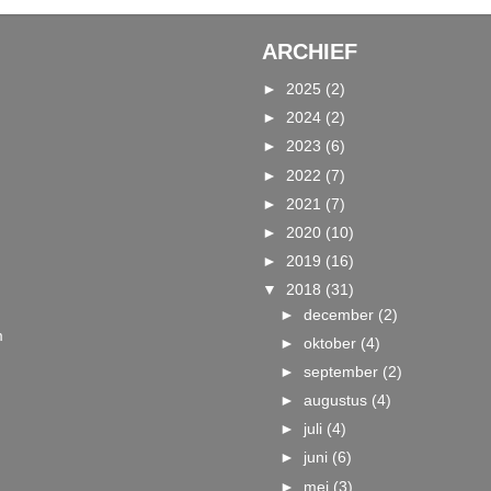
ARCHIEF
►
2025
(2)
►
2024
(2)
►
2023
(6)
►
2022
(7)
►
2021
(7)
►
2020
(10)
►
2019
(16)
▼
2018
(31)
►
december
(2)
m
►
oktober
(4)
►
september
(2)
►
augustus
(4)
►
juli
(4)
►
juni
(6)
►
mei
(3)