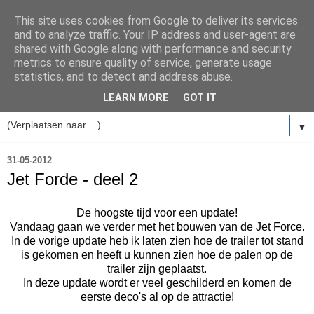
This site uses cookies from Google to deliver its services
and to analyze traffic. Your IP address and user-agent are
shared with Google along with performance and security
metrics to ensure quality of service, generate usage
statistics, and to detect and address abuse.
LEARN MORE
GOT IT
▼
31-05-2012
Jet Forde - deel 2
De hoogste tijd voor een update!
Vandaag gaan we verder met het bouwen van de Jet Force.
In de vorige update heb ik laten zien hoe de trailer tot stand
is gekomen en heeft u kunnen zien hoe de palen op de
trailer zijn geplaatst.
In deze update wordt er veel geschilderd en komen de
eerste deco's al op de attractie!