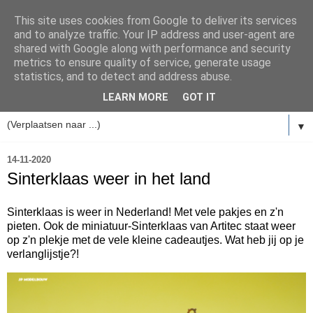
This site uses cookies from Google to deliver its services
and to analyze traffic. Your IP address and user-agent are
shared with Google along with performance and security
metrics to ensure quality of service, generate usage
statistics, and to detect and address abuse.
LEARN MORE
GOT IT
▼
14-11-2020
Sinterklaas weer in het land
Sinterklaas is weer in Nederland! Met vele pakjes en z'n
pieten. Ook de miniatuur-Sinterklaas van Artitec staat weer
op z'n plekje met de vele kleine cadeautjes. Wat heb jij op je
verlanglijstje?!