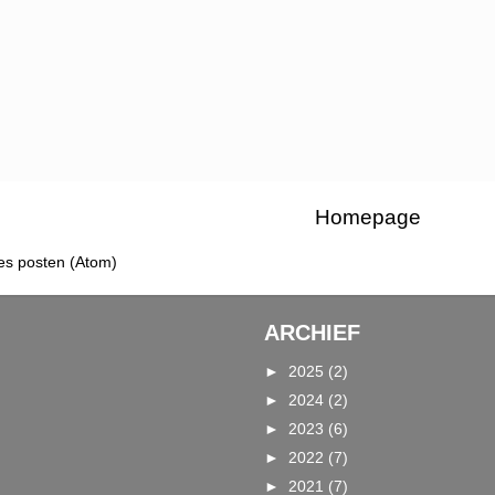
Homepage
es posten (Atom)
ARCHIEF
►
2025
(2)
►
2024
(2)
►
2023
(6)
►
2022
(7)
►
2021
(7)