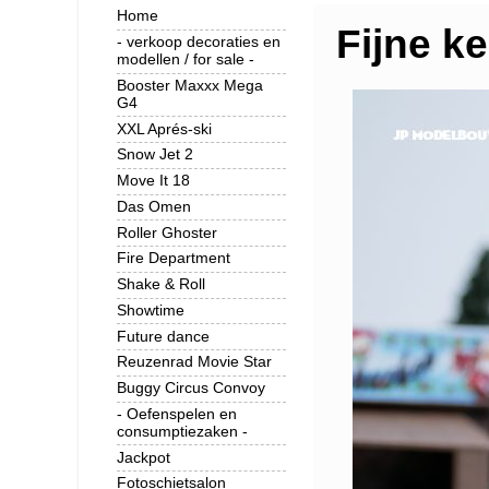
Home
Fijne ke
- verkoop decoraties en
modellen / for sale -
Booster Maxxx Mega
G4
XXL Aprés-ski
Snow Jet 2
Move It 18
Das Omen
Roller Ghoster
Fire Department
Shake & Roll
Showtime
Future dance
Reuzenrad Movie Star
Buggy Circus Convoy
- Oefenspelen en
consumptiezaken -
Jackpot
Fotoschietsalon