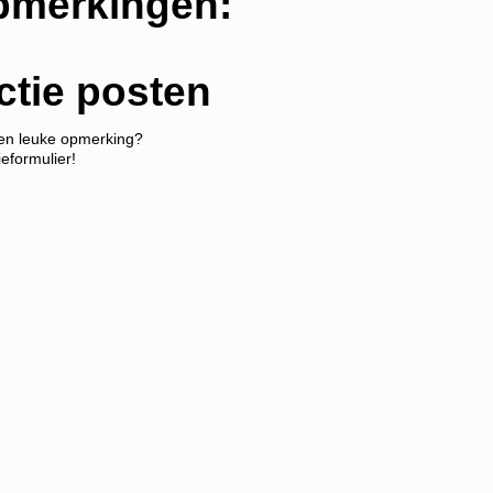
pmerkingen:
ctie posten
een leuke opmerking?
ieformulier!