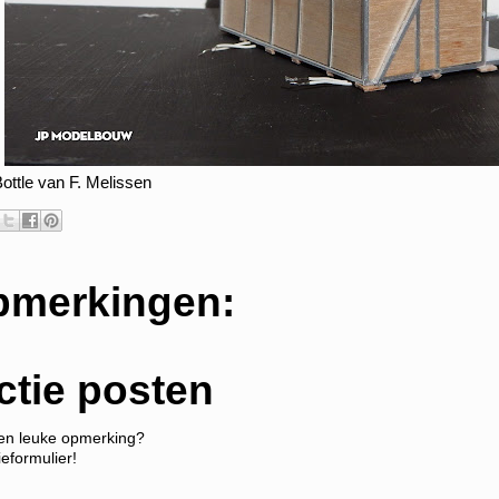
ttle van F. Melissen
pmerkingen:
ctie posten
een leuke opmerking?
ieformulier!