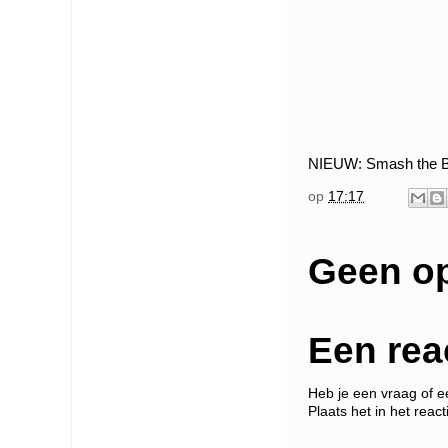
NIEUW: Smash the Bo
op
17:17
Geen o
Een rea
Heb je een vraag of 
Plaats het in het react