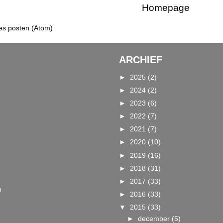
Homepage
es posten (Atom)
ARCHIEF
►
2025
(2)
►
2024
(2)
►
2023
(6)
►
2022
(7)
►
2021
(7)
►
2020
(10)
►
2019
(16)
►
2018
(31)
►
2017
(33)
m
►
2016
(33)
▼
2015
(33)
►
december
(5)