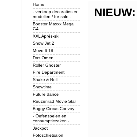
Home
NIEUW: 
- verkoop decoraties en
modellen / for sale -
Booster Maxxx Mega
G4
XXL Aprés-ski
Snow Jet 2
Move It 18
Das Omen
Roller Ghoster
Fire Department
Shake & Roll
Showtime
Future dance
Reuzenrad Movie Star
Buggy Circus Convoy
- Oefenspelen en
consumptiezaken -
Jackpot
Fotoschietsalon