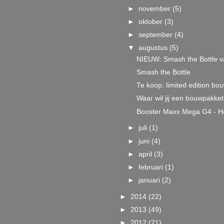
►
november
(5)
►
oktober
(3)
►
september
(4)
▼
augustus
(5)
NIEUW: Smash the Bottle v
Smash the Bottle
Te koop: limited edition b
Waar wil jij een bouwpakke
Booster Maxx Mega G4 - Ho
►
juli
(1)
►
juni
(4)
►
april
(3)
►
februari
(1)
►
januari
(2)
►
2014
(22)
►
2013
(49)
►
2012
(21)