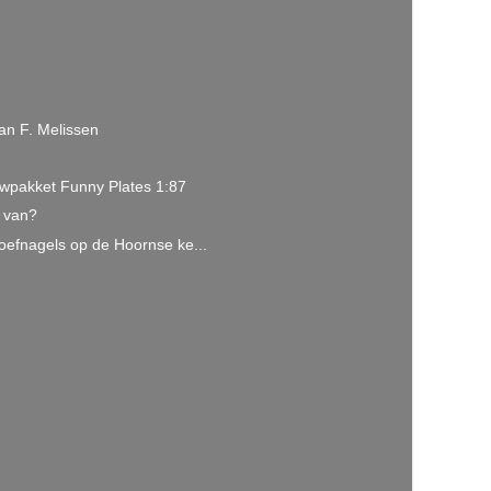
an F. Melissen
ouwpakket Funny Plates 1:87
t van?
efnagels op de Hoornse ke...